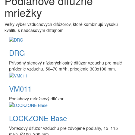
Podlahové difúzne
mriežky
Veľky výber vzduchových difúzorov, ktoré kombinujú vysokú
kvalitu s nadčasovým dizajnom
DRG
Prívodný stenový nízkorýchlostný difúzor vzduchu pre malé
prúdenie vzduchu, 50–70 m³/h, pripojenie 300x100 mm.
VM011
Podlahový mriežkový difúzor
LOCKZONE Base
Vortexový difúzor vzduchu pre zdvojené podlahy, 45–115
m³/h, Ø100–200 mm.