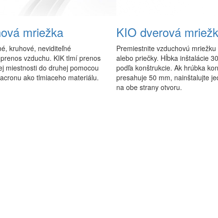
nová mriežka
KIO dverová mriež
é, kruhové, neviditeľné
Premiestnite vzduchovú mriežku
 prenos vzduchu. KIK tlmí prenos
alebo priečky. Hĺbka inštalácie 3
ej miestnosti do druhej pomocou
podľa konštrukcie. Ak hrúbka kon
acronu ako tlmiaceho materiálu.
presahuje 50 mm, nainštalujte j
na obe strany otvoru.