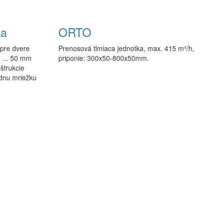
ka
ORTO
 pre dvere
Prenosová tlmiaca jednotka, max. 415 m³/h,
0 ... 50 mm
priponie: 300x50-800x50mm.
štrukcie
ednu mriežku