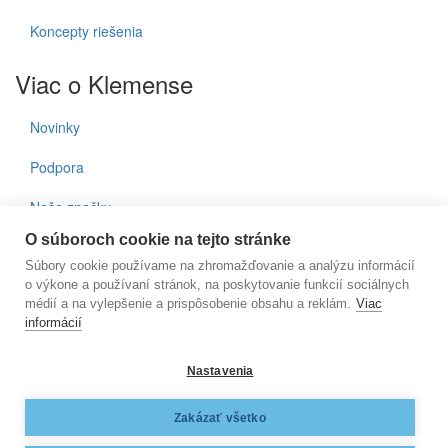
Koncepty riešenia
Viac o Klemense
Novinky
Podpora
Naše značky
O súboroch cookie na tejto stránke
Kontakty
Súbory cookie používame na zhromažďovanie a analýzu informácií
o výkone a používaní stránok, na poskytovanie funkcií sociálnych
Prihlásenie do noviniek
médií a na vylepšenie a prispôsobenie obsahu a reklám.
Viac
informácií
E-mail
Nastavenia
KLEMENS, s.r.o., Nižnianska 6572/2, 080 06 Ľubotice, e-
Zakázať všetko
mail:
klemens@klemens.sk
, mobil: +42 (1) 917 350 013