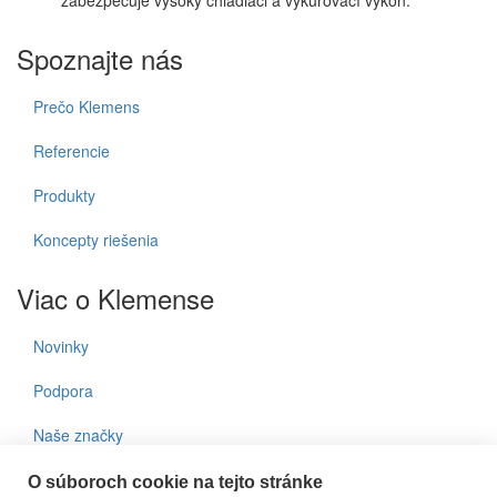
zabezpečuje vysoký chladiaci a vykurovací výkon.
Spoznajte nás
Prečo Klemens
Referencie
Produkty
Koncepty riešenia
Viac o Klemense
Novinky
Podpora
Naše značky
Kontakty
O súboroch cookie na tejto stránke