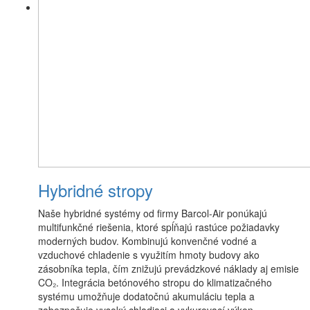
Hybridné stropy
Naše hybridné systémy od firmy Barcol-Air ponúkajú
multifunkčné riešenia, ktoré spĺňajú rastúce požiadavky
moderných budov. Kombinujú konvenčné vodné a
vzduchové chladenie s využitím hmoty budovy ako
zásobníka tepla, čím znižujú prevádzkové náklady aj emisie
CO₂. Integrácia betónového stropu do klimatizačného
systému umožňuje dodatočnú akumuláciu tepla a