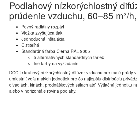
Podlahový nízkorýchlostný dif
prúdenie vzduchu, 60–85 m³/h
Pevný radiálny rozptyl
Vložka zvyšujúca tlak
Jednoduchá inštalácia
Čistiteľná
Štandardná farba Čierna RAL 9005
5 alternatívnych štandardných farieb
Iné farby na vyžiadanie
DCC je kruhový nízkorýchlostný difúzor vzduchu pre malé prúdy 
umiestniť veľa malých jednotiek pre čo najlepšiu distribúciu priv
divadlách, kinách, prednáškových sálach atď. Výtlačnú jednotku n
alebo v horizontále rovina podlahy.