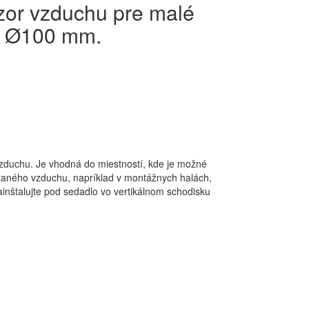
úzor vzduchu pre malé
, Ø100 mm.
vzduchu.
Je vhodná do miestností, kde je možné
ádzaného vzduchu, napríklad v montážnych halách,
ainštalujte pod sedadlo vo vertikálnom schodisku