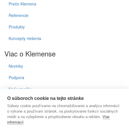
Prečo Klemens
Referencie
Produkty
Koncepty riešenia
Viac o Klemense
Novinky
Podpora
Naše značky
O súboroch cookie na tejto stránke
Kontakty
Súbory cookie používame na zhromažďovanie a analýzu informácií
o výkone a používaní stránok, na poskytovanie funkcií sociálnych
Prihlásenie do noviniek
médií a na vylepšenie a prispôsobenie obsahu a reklám.
Viac
informácií
E-mail