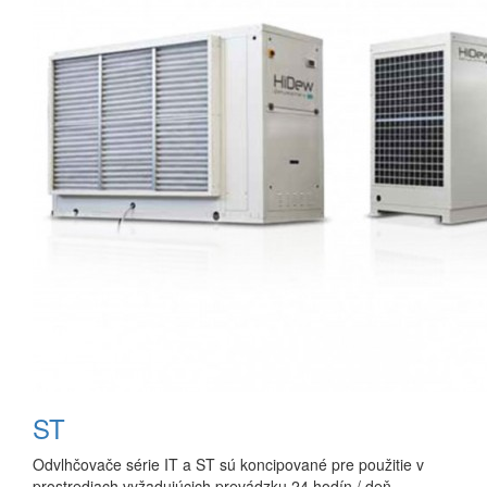
ST
Odvlhčovače série IT a ST sú koncipované pre použitie v
prostrediach vyžadujúcich prevádzku 24 hodín / deň.