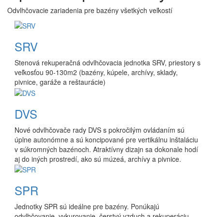
Odvlhčovacie zariadenia pre bazény všetkých veľkostí
SRV
Stenová rekuperačná odvlhčovacia jednotka SRV, priestory s
veľkosťou 90-130m2 (bazény, kúpele, archívy, sklady,
pivnice, garáže a reštaurácie)
DVS
Nové odvlhčovače rady DVS s pokročilým ovládaním sú
úplne autonómne a sú koncipované pre vertikálnu inštaláciu
v súkromných bazénoch. Atraktívny dizajn sa dokonale hodí
aj do iných prostredí, ako sú múzeá, archívy a pivnice.
SPR
Jednotky SPR sú ideálne pre bazény. Ponúkajú
odvlhčovanie, vykurovanie, čerstvý vzduch a rekuperáciu.