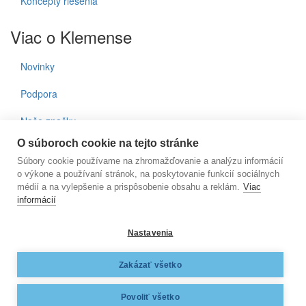
Koncepty riešenia
Viac o Klemense
Novinky
Podpora
Naše značky
O súboroch cookie na tejto stránke
Kontakty
Súbory cookie používame na zhromažďovanie a analýzu informácií
o výkone a používaní stránok, na poskytovanie funkcií sociálnych
Prihlásenie do noviniek
médií a na vylepšenie a prispôsobenie obsahu a reklám.
Viac
informácií
E-mail
Nastavenia
KLEMENS, s.r.o., Nižnianska 6572/2, 080 06 Ľubotice, e-
Zakázať všetko
mail:
klemens@klemens.sk
, mobil: +42 (1) 917 350 013
Web dizajn:
MARLOW DESIGN
Povoliť všetko