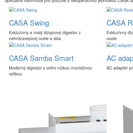
Špeciálne navrhnuté pre použitie s rekuperačnou jednotkou CASA S
CASA Swing
CASA R
Exkluzívny a malý dizajnový digestor z
Exkluzívny di
nehrdzavejúcej ocele a skla.
ocele.
CASA Samba Smart
AC adap
Moderný digestor s veľmi nízkou montážnou
AC adaptér pr
výškou.