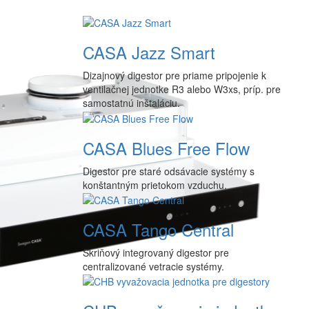
CASA Jazz Smart
Dizajnový digestor pre priame pripojenie k
ventilačnej jednotke R3 alebo W3xs, príp. pre
samostatnú inštaláciu.
CASA Blues Free Flow
Digestor pre staré odsávacie systémy s
konštantným prietokom vzduchu.
CASA Tango Central
Skriňový integrovaný digestor pre
centralizované vetracie systémy.