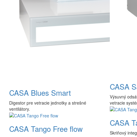
CASA Sa
CASA Blues Smart
Výsuvný odsáv
Digestor pre vetracie jednotky a strešné
vetracie syst
ventilátory.
CASA T
CASA Tango Free flow
Skriňový integ