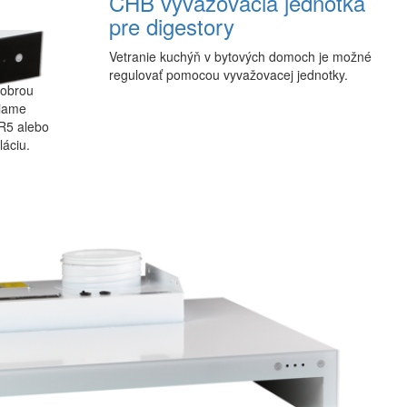
CHB vyvažovacia jednotka
pre digestory
Vetranie kuchýň v bytových domoch je možné
regulovať pomocou vyvažovacej jednotky.
dobrou
riame
 R5 alebo
láciu.