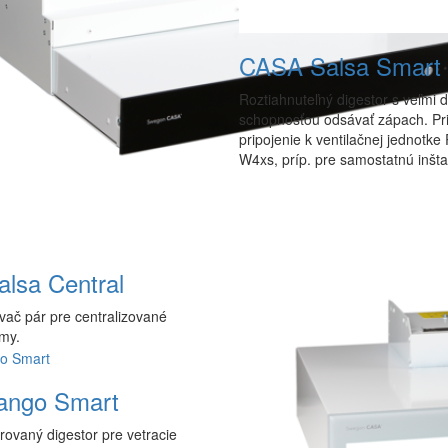
CASA Salsa Smart
Roztiahnuteľný digestor s veľmi 
schopnosťou odsávať zápach. P
pripojenie k ventilačnej jednotke
W4xs, príp. pre samostatnú inšta
lsa Central
ač pár pre centralizované
émy.
ango Smart
rovaný digestor pre vetracie