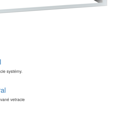
l
acie systémy.
al
ované vetracie