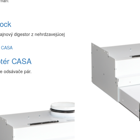
mart
ock
zajnový digestor z nehrdzavejúcej
tér CASA
e odsávače pár.