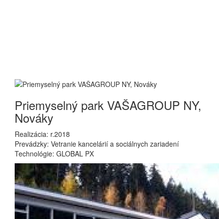
Tí, ktorí s nami išli do
toho
Tí, ktorí s nami išli do toho, sú vlastníci nehnuteľností, projektanti,
realizátori a užívatelia budov, ktorým naše technológie
spríjemňujú pracovné prostredie a predovšetkým šetria
prevádzkové náklady.
Priemyselný park VAŠAGROUP NY,
Nováky
Realizácia: r.2018
Prevádzky: Vetranie kancelárií a sociálnych zariadení
Technológie: GLOBAL PX