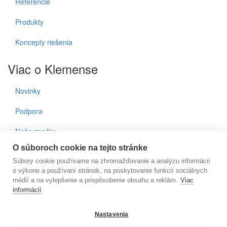
Referencie
Produkty
Koncepty riešenia
Viac o Klemense
Novinky
Podpora
Naše značky
O súboroch cookie na tejto stránke
Kontakty
Súbory cookie používame na zhromažďovanie a analýzu informácií
o výkone a používaní stránok, na poskytovanie funkcií sociálnych
Prihlásenie do noviniek
médií a na vylepšenie a prispôsobenie obsahu a reklám.
Viac
informácií
E-mail
Nastavenia