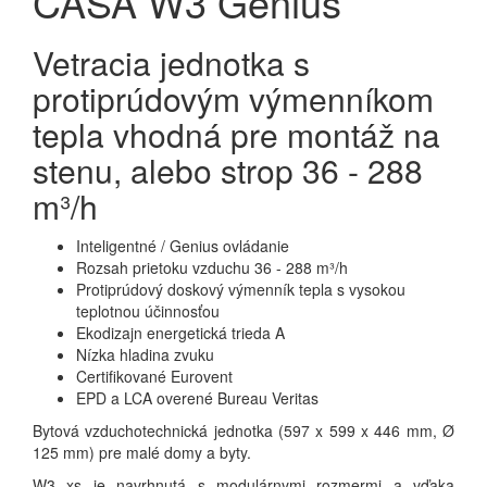
CASA W3 Genius
Vetracia jednotka s
protiprúdovým výmenníkom
tepla vhodná pre montáž na
stenu, alebo strop 36 - 288
m³/h
Inteligentné / Genius ovládanie
Rozsah prietoku vzduchu 36 - 288 m³/h
Protiprúdový doskový výmenník tepla s vysokou
teplotnou účinnosťou
Ekodizajn energetická trieda A
Nízka hladina zvuku
Certifikované Eurovent
EPD a LCA overené Bureau Veritas
Bytová vzduchotechnická jednotka (597 x 599 x 446 mm, Ø
125 mm) pre malé domy a byty.
W3 xs je navrhnutá s modulárnymi rozmermi a vďaka