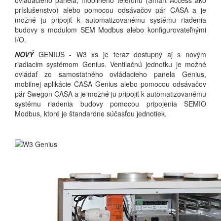
ovládacieho panela, mobilného telefónu (Smart Access ako
príslušenstvo) alebo pomocou odsávačov pár CASA a je
možné ju pripojiť k automatizovanému systému riadenia
budovy s modulom SEM Modbus alebo konfigurovateľnými
I/O.
NOVÝ
GENIUS - W3 xs je teraz dostupný aj s novým
riadiacim systémom Genius. Ventilačnú jednotku je možné
ovládať zo samostatného ovládacieho panela Genius,
mobilnej aplikácie CASA Genius alebo pomocou odsávačov
pár Swegon CASA a je možné ju pripojiť k automatizovanému
systému riadenia budovy pomocou pripojenia SEMIO
Modbus, ktoré je štandardne súčasťou jednotiek.