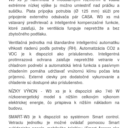
extrémne nízkej výške ju možno umiestniť nad práčku a
sušičku. Piata prípojka potrubia (Ø 125 mm) slúži pre
pripojenie externého odsávača pár CASA. W3 xs má
vstavaný predhrievač a inteligentné kompenzačné funkcie,
ktoré zaisťujú, že ventilácia funguje nepretržite a bez
zbytočného podtlaku.
Ventilačná jednotka má štandardne inteligentnú automatiku
vlhkosti riadenú podľa potreby (RH). Automatizácia CO2 a
VOC je k dispozícii ako príslušenstvo. Inteligentná
protimrazová ochrana zaisťuje nepretržité vetranie v
chladnom podnebí a automatická letná funkcia s pasívnym
chladením pomáha udržiavať vnútornú klímu počas leta
príjemnú. Externé cievky pre dodatočné vykurovanie a
chladenie sú dostupné ako príslušenstvo.
NÍZKY VÝKON - W3 xs je k dispozícii ako 740 W
nízkoenergetický model s nižším celkovým výkonom
elektrickej energie, čo prispieva k nižším nákladom na
budovu.
SMART-W3 je k dispozícii so systémom Smart control.
Vetraciu jednotku je možné ovládať pomocou Smart