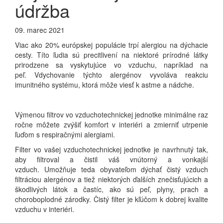
údržba
09. marec 2021
Viac ako 20% európskej populácie trpí alergiou na dýchacie
cesty. Títo ľudia sú precitlivení na niektoré prírodné látky
prirodzene sa vyskytujúce vo vzduchu, napríklad na
peľ. Vdychovanie týchto alergénov vyvoláva reakciu
imunitného systému, ktorá môže viesť k astme a nádche.
Výmenou filtrov vo vzduchotechnickej jednotke minimálne raz
ročne môžete zvýšiť komfort v interiéri a zmierniť utrpenie
ľuďom s respiračnými alergiami.
Filter vo vašej vzduchotechnickej jednotke je navrhnutý tak,
aby filtroval a čistil váš vnútorný a vonkajší
vzduch.
Umožňuje teda
obyvateľom dýchať čistý vzduch
filtráciou alergénov a tiež niektorých ďalších znečisťujúcich a
škodlivých látok a častíc, ako sú peľ, plyny, prach a
choroboplodné zárodky.
Čistý
filter je kľúčom k dobrej kvalite
vzduchu v interiéri.