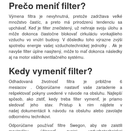
Prečo meniť filter?
Výmena filtra je nevyhnutná, pretože zadržiava veľké
množstvo častíc, a preto má prirodzenú tendenciu sa
upchávať.
Keď je filter znečistený, už nehraje svoju úlohu a
môže dokonca čiastočne blokovať
cirkuláciu vonkajšieho
vzduchu vo vnútri budovy.
V dôsledku toho výrazne zvýši
spotrebu energie vašej vzduchotechnickej jednotky
.
Ak je
navyše filter úplne nasýtený, môže to mať dokonca následky
aj na
motor vášho ventilačného systému.
Kedy vymeniť filter?
Odhadovaná životnosť filtra je približne 6
mesiacov
.
Odporúčame nastaviť vaše zariadenie a
rešpektovať pokyny uvedené v návode na obsluhu.
Najlepší
spôsob, ako zistiť, kedy treba filter vymeniť, je priamo
sledovať jeho stav.
Prístup k nim nájdete v
našej
dokumentácii
k návodu na obsluhu
alebo zavolajte
odbornému technikovi.
Odporúčame používať filtre Swegon, aby ste zaistili