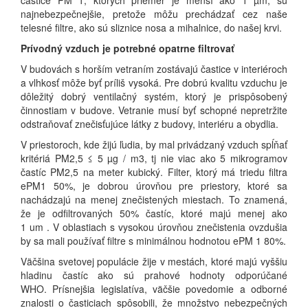
častice PM 1, ktorých priemer je menší ako 1
µm
, sú
najnebezpečnejšie, pretože môžu prechádzať cez naše
telesné filtre, ako sú sliznice nosa a mihalnice, do našej krvi.
Prívodný vzduch je potrebné opatrne filtrovať
V budovách s horším vetraním zostávajú častice v interiéroch
a vlhkosť môže byť príliš vysoká.
Pre dobrú kvalitu vzduchu je
dôležitý dobrý ventilačný systém, ktorý je prispôsobený
činnostiam v budove.
Vetranie musí byť schopné nepretržite
odstraňovať znečisťujúce látky z budovy, interiéru a obydlia.
V priestoroch, kde žijú ľudia, by mal privádzaný vzduch spĺňať
kritériá PM2,5 ≤ 5 µg / m3, tj nie viac ako 5 mikrogramov
častíc PM2,5 na meter kubický.
Filter, ktorý má triedu filtra
ePM1 50%, je dobrou úrovňou pre priestory, ktoré sa
nachádzajú na menej znečistených miestach.
To znamená,
že
je odfiltrovaných
50% častíc, ktoré majú menej ako
1
um
.
V oblastiach s vysokou úrovňou znečistenia ovzdušia
by sa mali používať filtre s minimálnou hodnotou ePM 1 80%.
Väčšina svetovej populácie žije v mestách, ktoré majú vyššiu
hladinu častíc ako sú prahové hodnoty odporúčané
WHO.
Prísnejšia legislatíva, väčšie povedomie a odborné
znalosti o časticiach spôsobili, že množstvo nebezpečných