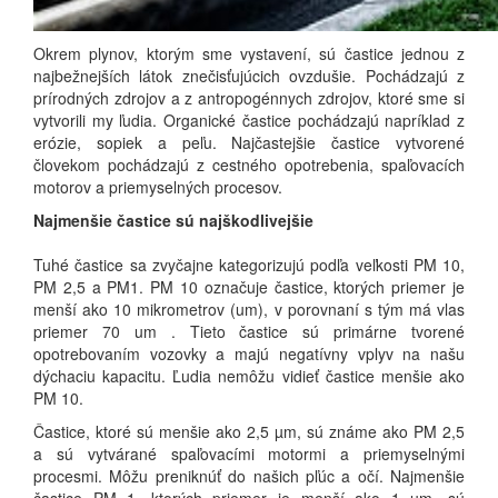
Okrem plynov, ktorým sme vystavení, sú častice jednou z
najbežnejších látok znečisťujúcich ovzdušie.
Pochádzajú z
prírodných zdrojov a z antropogénnych zdrojov, ktoré sme si
vytvorili my ľudia.
Organické častice pochádzajú napríklad z
erózie, sopiek a peľu.
Najčastejšie častice vytvorené
človekom pochádzajú z cestného opotrebenia, spaľovacích
motorov a priemyselných procesov.
Najmenšie častice sú najškodlivejšie
Tuhé častice sa zvyčajne kategorizujú podľa veľkosti PM 10,
PM 2,5 a PM1.
PM 10 označuje častice, ktorých priemer je
menší ako 10 mikrometrov (
um)
, v porovnaní s tým má vlas
priemer 70
um
.
Tieto častice sú primárne tvorené
opotrebovaním vozovky a majú negatívny vplyv na našu
dýchaciu kapacitu.
Ľudia nemôžu vidieť častice menšie ako
PM 10.
Častice, ktoré sú menšie ako 2,5
µm,
sú známe ako PM 2,5
a sú vytvárané spaľovacími motormi a priemyselnými
procesmi.
Môžu preniknúť do našich pľúc a očí.
Najmenšie