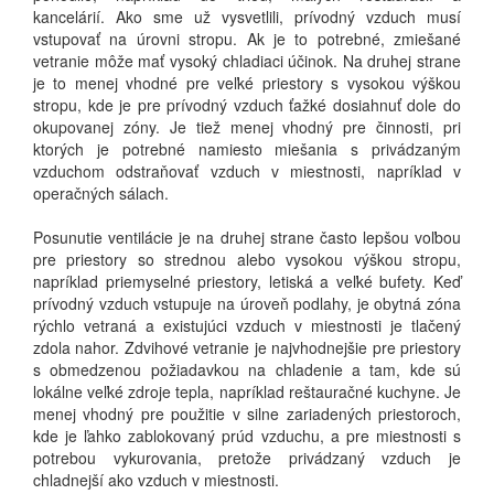
kancelárií.
Ako sme už vysvetlili, prívodný vzduch musí
vstupovať na úrovni stropu.
Ak je to potrebné, zmiešané
vetranie môže mať vysoký chladiaci účinok.
Na druhej strane
je to menej vhodné pre veľké priestory s vysokou výškou
stropu, kde je pre prívodný vzduch ťažké dosiahnuť dole do
okupovanej zóny.
Je tiež menej vhodný pre činnosti, pri
ktorých je potrebné namiesto miešania s privádzaným
vzduchom odstraňovať vzduch v miestnosti, napríklad v
operačných sálach.
Posunutie ventilácie je na druhej strane často lepšou voľbou
pre priestory so strednou alebo vysokou výškou stropu,
napríklad priemyselné priestory, letiská a veľké bufety.
Keď
prívodný vzduch vstupuje na úroveň podlahy, je obytná zóna
rýchlo vetraná a existujúci vzduch v miestnosti je tlačený
zdola nahor.
Zdvihové vetranie je najvhodnejšie pre priestory
s obmedzenou požiadavkou na chladenie a tam, kde sú
lokálne veľké zdroje tepla, napríklad reštauračné kuchyne.
Je
menej vhodný pre použitie v silne zariadených priestoroch,
kde je ľahko zablokovaný prúd vzduchu, a pre miestnosti s
potrebou vykurovania, pretože privádzaný vzduch je
chladnejší ako vzduch v miestnosti.