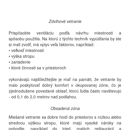
Zdvihové vetranie
Prispôsobte ventiláciu podľa návrhu
miestnosti a
spôsobu
použitia. Na
ktorú z týchto techník vypúšťania by ste
si mali zvoliť, má vplyv veľa faktorov, napríklad:
• veľkosť miestnosti
• výška stropu
• zariadenie
• ktoré činnosti sa v priestoroch
vykonávajú najdôležitejšie je mať na pamäti, že vetranie by
malo poskytovať dobrý komfort v okupovanej zóne, čo je
zjednodušene povedané oblasť, ktorú ľudia často navštevujú
- od 0,1 do 2,0 metrov nad podlahou.
Obsadená zóna
Miešané vetranie sa dobre hodí do priestorov s nízkou alebo
strednou výškou stropu, ktoré majú vysoké nároky na
pohodlie, napríklad do tried, malých reštaurácií a