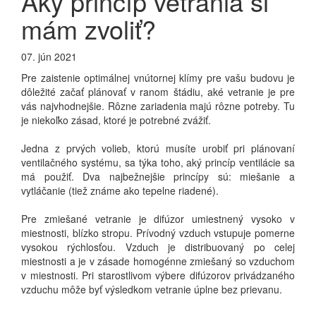
Aký princíp vetrania si
mám zvoliť?
07. jún 2021
Pre zaistenie optimálnej vnútornej klímy pre vašu budovu je
dôležité začať plánovať v ranom štádiu, aké vetranie je pre
vás najvhodnejšie.
Rôzne zariadenia majú rôzne potreby.
Tu
je niekoľko zásad, ktoré je potrebné zvážiť.
Jedna z prvých volieb, ktorú musíte urobiť pri plánovaní
ventilačného systému, sa týka toho, aký princíp ventilácie sa
má použiť.
Dva najbežnejšie princípy sú: miešanie a
vytláčanie (tiež známe ako tepelne riadené).
Pre zmiešané vetranie je difúzor umiestnený vysoko v
miestnosti, blízko stropu.
Prívodný vzduch vstupuje pomerne
vysokou rýchlosťou.
Vzduch je distribuovaný po celej
miestnosti a je v zásade homogénne zmiešaný so vzduchom
v miestnosti.
Pri starostlivom výbere difúzorov privádzaného
vzduchu môže byť výsledkom vetranie úplne bez prievanu.