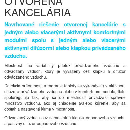
OTVORENÁ
KANCELÁRIA
Navrhované riešenie otvorenej kancelárie s
jedným alebo viacerými aktívnymi komfortnými
modulmi spolu s jedným alebo viacerými
aktívnymi difúzormi alebo klapkou privádzaného
vzduchu.
Miestnosť má variabilný prietok privádzaného vzduchu a
odvádzaný vzduch, ktorý je vyvážený cez klapku a difúzor
odvádzaného vzduchu.
Detekcia prítomnosti a merania teploty sa vykonávajú v aktívnom
difúzore privádzaného vzduchu alebo v komfortnom module, tieto
spoluregulujú tak, aby sa do miestnosti privádzalo správne
množstvo vzduchu, ako aj chladenie a/alebo kúrenie, aby sa
dosiahla nastavená klíma v miestnosti.
Odvádzaný vzduch cez samostatnú klapku odpadového vzduchu
a pasívny difúzor odpadového vzduchu.