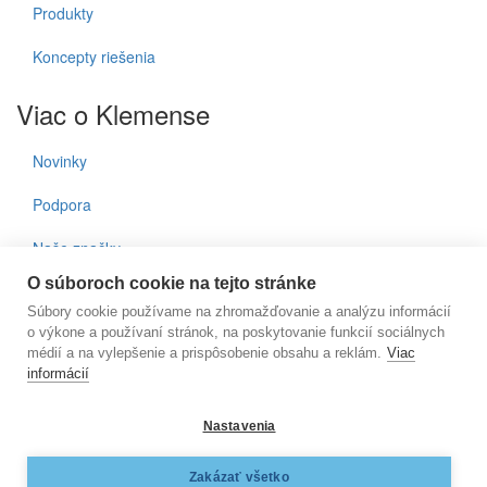
Produkty
Koncepty riešenia
Viac o Klemense
Novinky
Podpora
Naše značky
O súboroch cookie na tejto stránke
Kontakty
Súbory cookie používame na zhromažďovanie a analýzu informácií
o výkone a používaní stránok, na poskytovanie funkcií sociálnych
Prihlásenie do noviniek
médií a na vylepšenie a prispôsobenie obsahu a reklám.
Viac
informácií
E-mail
Nastavenia
KLEMENS, s.r.o., Nižnianska 6572/2, 080 06 Ľubotice, e-
Zakázať všetko