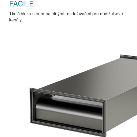
FACILE
Tlmič hluku s odnímateľnými rozdeľovačmi pre obdĺžnikové
kanály