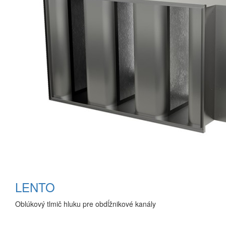
LENTO
Oblúkový tlmič hluku pre obdĺžnikové kanály