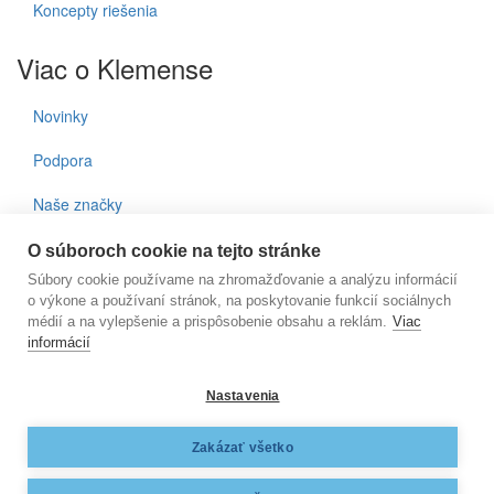
Koncepty riešenia
Viac o Klemense
Novinky
Podpora
Naše značky
Kontakty
O súboroch cookie na tejto stránke
Súbory cookie používame na zhromažďovanie a analýzu informácií
Prihlásenie do noviniek
o výkone a používaní stránok, na poskytovanie funkcií sociálnych
médií a na vylepšenie a prispôsobenie obsahu a reklám.
Viac
informácií
E-mail
Nastavenia
KLEMENS, s.r.o., Nižnianska 6572/2, 080 06 Ľubotice, e-
Zakázať všetko
mail:
klemens@klemens.sk
, mobil: +42 (1) 917 350 013
Web dizajn:
MARLOW DESIGN