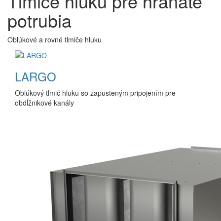
Tlmiče hluku pre hranaté
potrubia
Oblúkové a rovné tlmiče hluku
LARGO
Oblúkový tlmič hluku so zapusteným pripojením pre
obdĺžnikové kanály