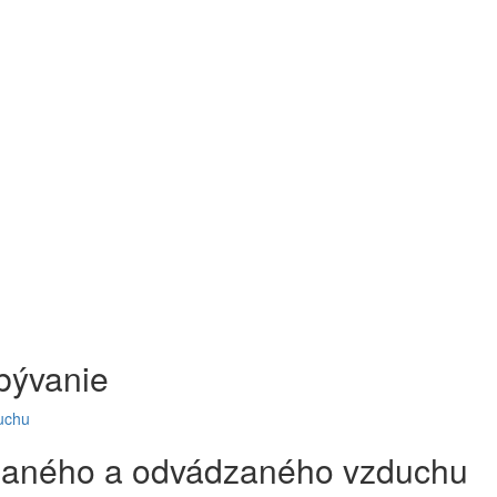
bývanie
uchu
dzaného a odvádzaného vzduchu