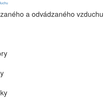
duchu
ádzaného a odvádzaného vzduchu
ory
ky
žky