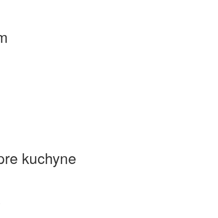
om
pre kuchyne
a