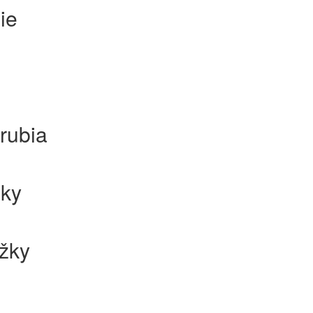
ie
rubia
žky
ežky