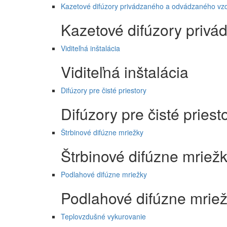
Kazetové difúzory privádzaného a odvádzaného vz
Kazetové difúzory priv
Viditeľná inštalácia
Viditeľná inštalácia
Difúzory pre čisté priestory
Difúzory pre čisté priest
Štrbinové difúzne mriežky
Štrbinové difúzne mriež
Podlahové difúzne mriežky
Podlahové difúzne mrie
Teplovzdušné vykurovanie