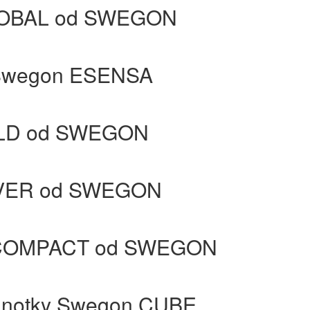
GLOBAL od SWEGON
 Swegon ESENSA
GOLD od SWEGON
ILVER od SWEGON
y COMPACT od SWEGON
ednotky Swegon CUBE