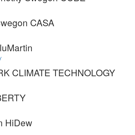
 Swegon CASA
luMartin
Y
MARK CLIMATE TECHNOLOGY
IBERTY
ím HiDew