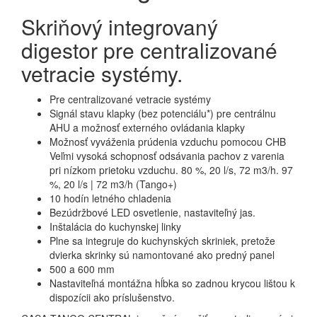
Skriňový integrovaný
digestor pre centralizované
vetracie systémy.
Pre centralizované vetracie systémy
Signál stavu klapky (bez potenciálu*) pre centrálnu
AHU a možnosť externého ovládania klapky
Možnosť vyváženia prúdenia vzduchu pomocou CHB
Veľmi vysoká schopnosť odsávania pachov z varenia
pri nízkom prietoku vzduchu.
80 %, 20 l/s, 72 m3/h.
97
%, 20 l/s |
72 m3/h (Tango+)
10 hodín letného chladenia
Bezúdržbové LED osvetlenie, nastaviteľný jas.
Inštalácia do kuchynskej linky
Plne sa integruje do kuchynských skriniek, pretože
dvierka skrinky sú namontované ako predný panel
500 a 600 mm
Nastaviteľná montážna hĺbka so zadnou krycou lištou k
dispozícii ako príslušenstvo.