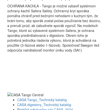
OCHRANA KACHLA - Tango je možné vybaviť systémom
ochrany kachlí Safera Safety.
Ochranný kryt sporáka
pomáha chrániť pred bežnými nehodami v kuchyni tým, že
bráni tomu, aby sporák zostal počas používania bez dozoru,
a preruší prúd, ak zabudnete sporák vypnúť.
Na modeloch
Tango, ktoré sú vybavené systémom Safera, je ochrana
sporáka predinštalovaná v digestore.
Okrem toho je
potrebná jednotka riadenia výkonu, ktorá je schválená na
použitie (3-fázová alebo 1-fázová).
Spoločnosť Swegon tiež
odporúča nainštalovať monitor úniku vody (SA1)
CASA Tango_Technický katalóg
CASA digestory_Technický katalóg
Prehľad odsávačov pár CASA_2024