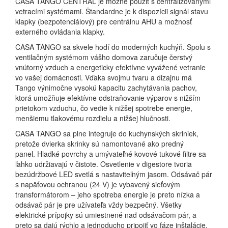
CASA TANGO CENTRAL je možné použiť s centralizovanými
vetracími systémami.
Štandardne je k dispozícii signál stavu
klapky (bezpotenciálový) pre centrálnu AHU a možnosť
externého ovládania klapky.
CASA TANGO sa skvele hodí do moderných kuchýň.
Spolu s
ventilačným systémom vášho domova zaručuje čerstvý
vnútorný vzduch a energeticky efektívne vyvážené vetranie
vo vašej domácnosti.
Vďaka svojmu tvaru a dizajnu má
Tango výnimočne vysokú kapacitu zachytávania pachov,
ktorá umožňuje efektívne odstraňovanie výparov s nižším
prietokom vzduchu, čo vedie k nižšej spotrebe energie,
menšiemu tlakovému rozdielu a nižšej hlučnosti.
CASA TANGO sa plne integruje do kuchynských skriniek,
pretože dvierka skrinky sú namontované ako predný
panel.
Hladké povrchy a umývateľné kovové tukové filtre sa
ľahko udržiavajú v čistote.
Osvetlenie v digestore tvoria
bezúdržbové LED svetlá s nastaviteľným jasom.
Odsávač pár
s napäťovou ochranou (24 V) je vybavený sieťovým
transformátorom – jeho spotreba energie je preto nízka a
odsávač pár je pre užívateľa vždy bezpečný.
Všetky
elektrické prípojky sú umiestnené nad odsávačom pár, a
preto sa dajú rýchlo a jednoducho pripojiť vo fáze inštalácie.