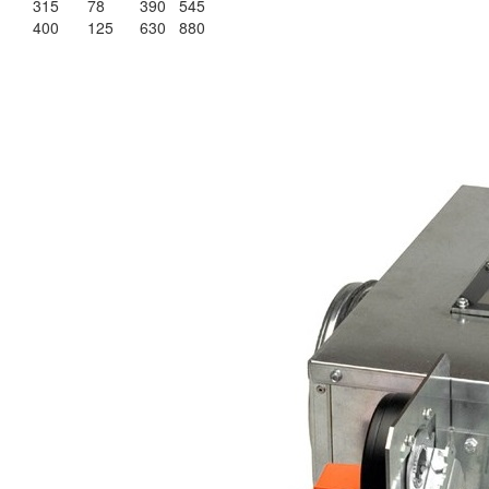
315
78
390
545
400
125
630
880