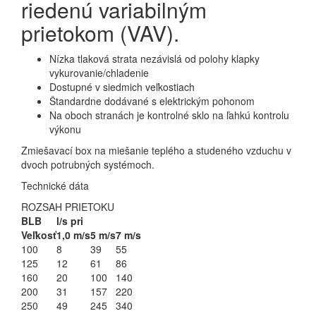
riedenú variabilným
prietokom (VAV).
Nízka tlaková strata nezávislá od polohy klapky
vykurovanie/chladenie
Dostupné v siedmich veľkostiach
Štandardne dodávané s elektrickým pohonom
Na oboch stranách je kontrolné sklo na ľahkú kontrolu
výkonu
Zmiešavací box na miešanie teplého a studeného vzduchu v
dvoch potrubných systémoch.
Technické dáta
ROZSAH PRIETOKU
BLB
l/s pri
Veľkosť
1,0 m/s
5 m/s
7 m/s
100
8
39
55
125
12
61
86
160
20
100
140
200
31
157
220
250
49
245
340