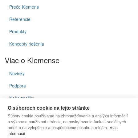
Prečo Klemens
Referencie
Produkty
Koncepty riešenia
Viac o Klemense
Novinky
Podpora
Naše značky
O súboroch cookie na tejto stránke
Kontakty
Súbory cookie používame na zhromažďovanie a analýzu informácií
o výkone a používaní stránok, na poskytovanie funkcií sociálnych
Prihlásenie do noviniek
médií a na vylepšenie a prispôsobenie obsahu a reklám.
Viac
informácií
E-mail