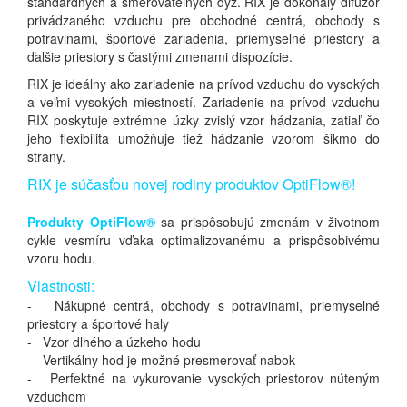
štandardných a smerovateľných dýz. RIX je dokonalý difúzor
privádzaného vzduchu pre obchodné centrá, obchody s
potravinami, športové zariadenia, priemyselné priestory a
ďalšie priestory s častými zmenami dispozície.
RIX je ideálny ako zariadenie na prívod vzduchu do vysokých
a veľmi vysokých miestností. Zariadenie na prívod vzduchu
RIX poskytuje extrémne úzky zvislý vzor hádzania, zatiaľ čo
jeho flexibilita umožňuje tiež hádzanie vzorom šikmo do
strany.
RIX je súčasťou novej rodiny produktov OptiFlow®!
Produkty OptiFlow®
sa prispôsobujú zmenám v životnom
cykle vesmíru vďaka optimalizovanému a prispôsobivému
vzoru hodu.
Vlastnosti:
- Nákupné centrá, obchody s potravinami, priemyselné
priestory a športové haly
- Vzor dlhého a úzkeho hodu
- Vertikálny hod je možné presmerovať nabok
- Perfektné na vykurovanie vysokých priestorov núteným
vzduchom