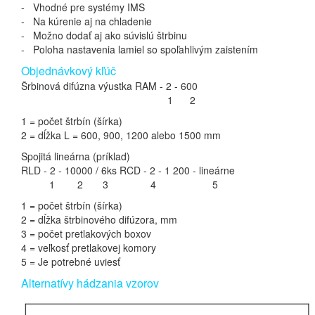
- Vhodné pre systémy IMS
- Na kúrenie aj na chladenie
- Možno dodať aj ako súvislú štrbinu
- Poloha nastavenia lamiel so spoľahlivým zaistením
Objednávkový kľúč
Šrbinová difúzna výustka RAM - 2 - 600
1 2
1 = počet štrbín (šírka)
2 = dĺžka L = 600, 900, 1200 alebo 1500 mm
Spojitá lineárna (príklad)
RLD - 2 - 10000 / 6ks RCD - 2 - 1 200 - lineárne
1 2 3 4 5
1 = počet štrbín (šírka)
2 = dĺžka štrbinového difúzora, mm
3 = počet pretlakových boxov
4 = veľkosť pretlakovej komory
5 = Je potrebné uviesť
Alternatívy hádzania vzorov