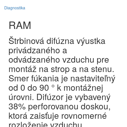
Diagnostika
RAM
Štrbinová difúzna výustka
privádzaného a
odvádzaného vzduchu pre
montáž na strop a na stenu.
Smer fúkania je nastaviteľný
od 0 do 90 ° k montážnej
úrovni. Difúzor je vybavený
38% perforovanou doskou,
ktorá zaisťuje rovnomerné
rozloženie vzduchu.