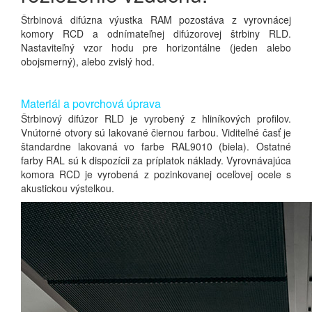
Štrbinová difúzna výustka RAM pozostáva z vyrovnácej
komory
RCD a odnímateľnej difúzorovej štrbiny RLD.
Nastaviteľný vzor hodu pre horizontálne (jeden alebo
obojsmerný), alebo zvislý hod.
Materiál a povrchová úprava
Štrbinový difúzor RLD je vyrobený z hliníkových profilov.
Vnútorné otvory sú lakované čiernou farbou. Viditeľné časť je
štandardne lakovaná vo farbe RAL9010 (biela). Ostatné
farby RAL sú k dispozícii za príplatok náklady. Vyrovnávajúca
komora RCD je vyrobená z pozinkovanej oceľovej ocele s
akustickou výstelkou.