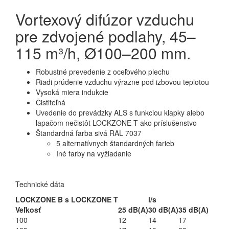
Vortexový difúzor vzduchu
pre zdvojené podlahy, 45–
115 m³/h, Ø100–200 mm.
Robustné prevedenie z oceľového plechu
Riadi prúdenie vzduchu výrazne pod izbovou teplotou
Vysoká miera indukcie
Čistiteľná
Uvedenie do prevádzky ALS s funkciou klapky alebo
lapačom nečistôt LOCKZONE T ako príslušenstvo
Štandardná farba sivá RAL 7037
5 alternatívnych štandardných farieb
Iné farby na vyžiadanie
Technické dáta
LOCKZONE B s LOCKZONE T
l/s
Veľkosť
25 dB(A)
30 dB(A)
35 dB(A)
100
12
14
17