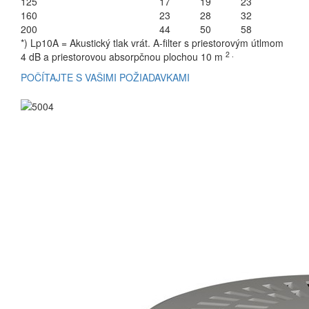
125
17
19
23
160
23
28
32
200
44
50
58
*) Lp10A = Akustický tlak vrát.
A-filter s priestorovým útlmom
2 .
4 dB a
priestorovou absorpčnou plochou 10 m
POČÍTAJTE S VAŠIMI POŽIADAVKAMI