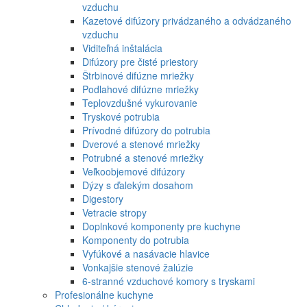
vzduchu
Kazetové difúzory privádzaného a odvádzaného
vzduchu
Viditeľná inštalácia
Difúzory pre čisté priestory
Štrbinové difúzne mriežky
Podlahové difúzne mriežky
Teplovzdušné vykurovanie
Tryskové potrubia
Prívodné difúzory do potrubia
Dverové a stenové mriežky
Potrubné a stenové mriežky
Veľkoobjemové difúzory
Dýzy s ďalekým dosahom
Digestory
Vetracie stropy
Doplnkové komponenty pre kuchyne
Komponenty do potrubia
Vyfúkové a nasávacie hlavice
Vonkajšie stenové žalúzie
6-stranné vzduchové komory s tryskami
Profesionálne kuchyne