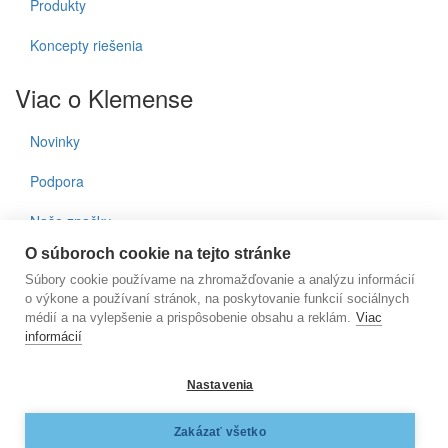
Produkty
Koncepty riešenia
Viac o Klemense
Novinky
Podpora
Naše značky
O súboroch cookie na tejto stránke
Kontakty
Súbory cookie používame na zhromažďovanie a analýzu informácií
o výkone a používaní stránok, na poskytovanie funkcií sociálnych
Prihlásenie do noviniek
médií a na vylepšenie a prispôsobenie obsahu a reklám.
Viac
informácií
E-mail
Nastavenia
KLEMENS, s.r.o., Nižnianska 6572/2, 080 06 Ľubotice, e-
Zakázať všetko
mail:
klemens@klemens.sk
, mobil: +42 (1) 917 350 013