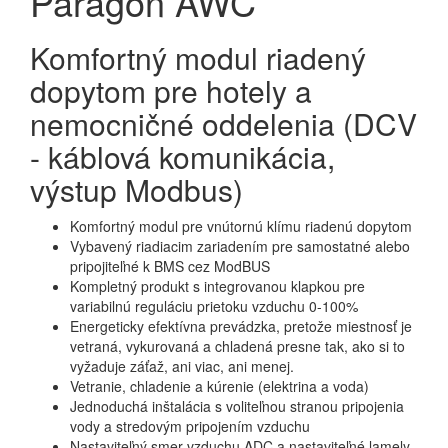
Paragon AWC
Komfortný modul riadený
dopytom pre hotely a
nemocničné oddelenia (DCV
- káblová komunikácia,
výstup Modbus)
Komfortný modul pre vnútornú klímu riadenú dopytom
Vybavený riadiacim zariadením pre samostatné alebo
pripojiteľné k BMS cez ModBUS
Kompletný produkt s integrovanou klapkou pre
variabilnú reguláciu prietoku vzduchu 0-100%
Energeticky efektívna prevádzka, pretože miestnosť je
vetraná, vykurovaná a chladená presne tak, ako si to
vyžaduje záťaž, ani viac, ani menej.
Vetranie, chladenie a kúrenie (elektrina a voda)
Jednoduchá inštalácia s voliteľnou stranou pripojenia
vody a stredovým pripojením vzduchu
Nastaviteľný smer vzduchu ADC a nastaviteľné lamely