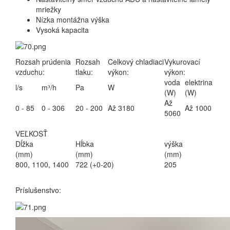
mriežky
Nízka montážna výška
Vysoká kapacita
Rozsah prúdenia
Rozsah
Celkový chladiaci
Vykurovací
vzduchu:
tlaku:
výkon:
výkon:
voda
elektrina
l/s
m³/h
Pa
W
(W)
(W)
Až
0 - 85
0 - 306
20 - 200
Až 3180
Až 1000
5060
VEĽKOSŤ
Dĺžka
Hĺbka
výška
(mm)
(mm)
(mm)
800, 1100, 1400
722 (+0-20)
205
Príslušenstvo: